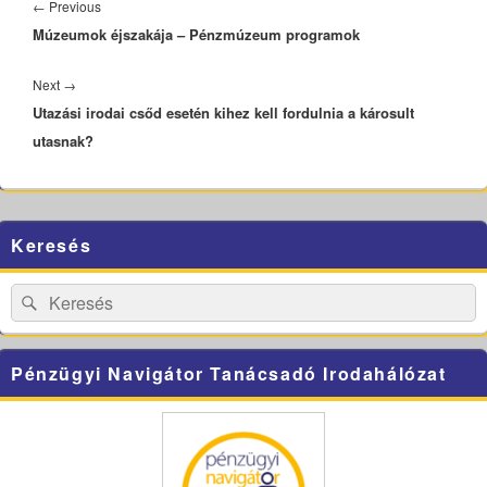
navigáció
Previous
←
Previous
Múzeumok éjszakája – Pénzmúzeum programok
post:
Next
Next
→
Utazási irodai csőd esetén kihez kell fordulnia a károsult
post:
utasnak?
Primary
Keresés
Sidebar
Widget
Area
Search
Search
for:
Pénzügyi Navigátor Tanácsadó Irodahálózat