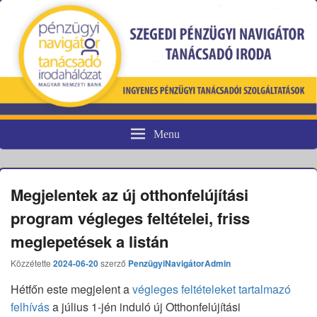
Menu
Pénzügyi fogyasztóvédelem
Megjelentek az új otthonfelújítási
program végleges feltételei, friss
meglepetések a listán
Közzétette
2024-06-20
szerző
PenzügyiNavigátorAdmin
Hétfőn este megjelent a
végleges feltételeket tartalmazó
felhívás
a július 1-jén induló új Otthonfelújítási