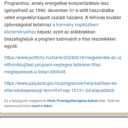
Programhoz, amely energetikai korszerűsítésre lesz
igényelhető az 1990. december 31-e előtt használatba
vételi engedélyt kapott családi házakra. A felhívás további
újdonságokat tartalmaz
a kormány napközbeni
közleményéhez
képest, ezért az alábbiakban
összefoglaljuk a program tudnivalóit a friss részletekkel
együtt.
https://www.portfolio.hu/bank/20240618/megjelentek-az-uj-
otthonfelujitasi-program-vegleges-feltetelei-friss-
meglepetesek-a-listan-693045
https://www.palyazat.gov.hu/programok/helyreallitasi-es-
ellenallokepessegi-terv/rrf/rrf-rep-10131-24/alapadatok
Ez a bejegyzés megjelenik
Hírek
PenzügyiNavigátorAdmin
által. Tedd be
kedvenceid közé
ezzel a linkel
.
Bejegyzés