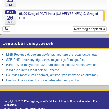
hét
MÁJ
08:00
Szeged PNTI Iroda (ÚJ HELYSZÍNEN)
@ Szeged
26
PNTI
ked
Nézd meg a naptárat
Legutóbbi bejegyzések
MNB Fogyasztóvédelem ügyfél panasz területei 2026.05.01. után:
SZE PNTI tevékenysége 2026. május 1-jétől megszűnt.
Három éves mélyponton az átutalásos csalások: harmadával esett
vissza a sikeres visszaélések száma
Hol nyiss most eurós számlát, amikor ilyen kedvező az átváltás?
Realisztikus csalások kora – befektetői nézőpontból
Copyright © 2026
Pénzügyi fogyasztóvédelem
. All Rights Reserved.
Adatkezelési
tájékoztató
Theme: Catch Box by
Catch Themes