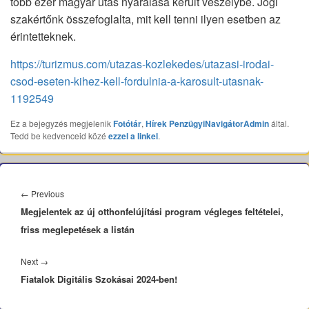
több ezer magyar utas nyaralása került veszélybe. Jogi
szakértőnk összefoglalta, mit kell tenni ilyen esetben az
érintetteknek.
https://turizmus.com/utazas-kozlekedes/utazasi-irodai-
csod-eseten-kihez-kell-fordulnia-a-karosult-utasnak-
1192549
Ez a bejegyzés megjelenik
Fotótár
,
Hírek
PenzügyiNavigátorAdmin
által.
Tedd be kedvenceid közé
ezzel a linkel
.
Bejegyzés
navigáció
Previous
←
Previous
Megjelentek az új otthonfelújítási program végleges feltételei,
post:
friss meglepetések a listán
Next
Next
→
Fiatalok Digitális Szokásai 2024-ben!
post: