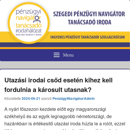
Menu
Pénzügyi fogyasztóvédelem
Utazási irodai csőd esetén kihez kell
fordulnia a károsult utasnak?
Közzétette
2024-06-21
szerző
PenzügyiNavigátorAdmin
A nyári főszezon kezdete előtt egy magyarországi
székhelyű és az egyik legnagyobb németországi, de
hazánkban is értékesítő utazási iroda húzta le a rolót, ezzel