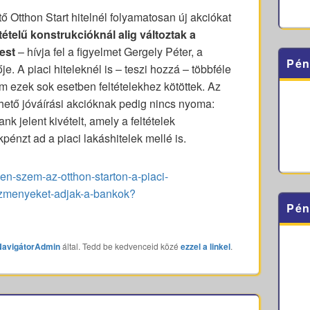
 Otthon Start hitelnél folyamatosan új akciókat
ltételű konstrukcióknál alig változtak a
est
– hívja fel a figyelmet Gergely Péter, a
Pén
. A piaci hiteleknél is – teszi hozzá – többféle
 ezek sok esetben feltételekhez kötöttek. Az
thető jóváírási akcióknak pedig nincs nyoma:
 jelent kivételt, amely a feltételek
kpénzt ad a piaci lakáshitelek mellé is.
den-szem-az-otthon-starton-a-piaci-
ezmenyeket-adjak-a-bankok?
Pén
NavigátorAdmin
által. Tedd be kedvenceid közé
ezzel a linkel
.