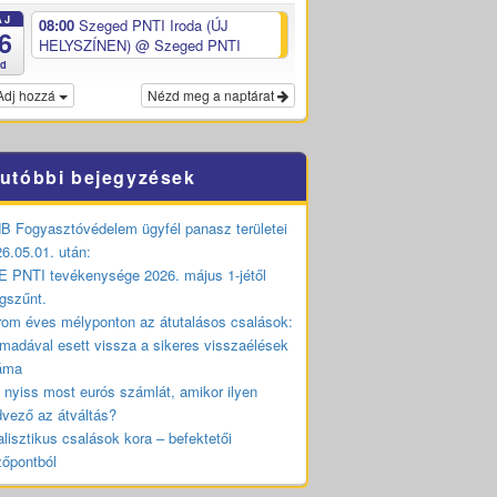
ÁJ
08:00
Szeged PNTI Iroda (ÚJ
6
HELYSZÍNEN)
@ Szeged PNTI
ed
Adj hozzá
Nézd meg a naptárat
utóbbi bejegyzések
 Fogyasztóvédelem ügyfél panasz területei
6.05.01. után:
 PNTI tevékenysége 2026. május 1-jétől
gszűnt.
om éves mélyponton az átutalásos csalások:
madával esett vissza a sikeres visszaélések
áma
 nyiss most eurós számlát, amikor ilyen
vező az átváltás?
lisztikus csalások kora – befektetői
zőpontból