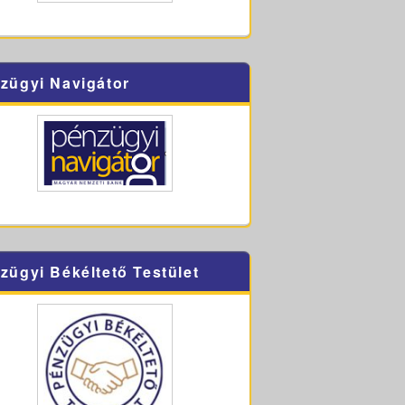
zügyi Navigátor
zügyi Békéltető Testület