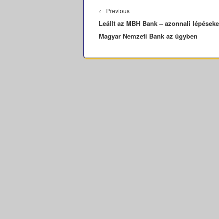
navigáció
Previous
←
Previous
Leállt az MBH Bank – azonnali lépéseket
post:
Magyar Nemzeti Bank az ügyben