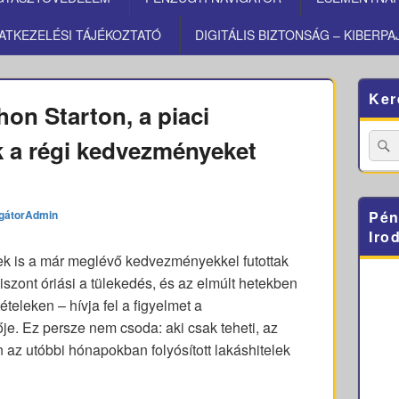
ATKEZELÉSI TÁJÉKOZTATÓ
DIGITÁLIS BIZTONSÁG – KIBERPA
Primary
Ker
Sidebar
on Starton, a piaci
Widget
Area
Searc
k a régi kedvezményeket
for:
gátorAdmin
Pén
Iro
nek is a már meglévő kedvezményekkel futottak
iszont óriási a tülekedés, és az elmúlt hetekben
ltételeken – hívja fel a figyelmet a
je. Ez persze nem csoda: aki csak teheti, az
en az utóbbi hónapokban folyósított lakáshitelek