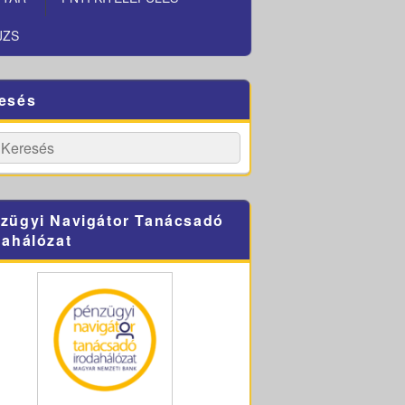
JZS
esés
h
Search
zügyi Navigátor Tanácsadó
dahálózat