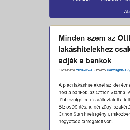
MENÜ
AD
Minden szem az Otth
lakáshitelekhez csa
adják a bankok
Közzétette
2026-02-16
szerző
PenzügyiNavi
A piaci lakáshiteleknél az idei év
neki a bankok, az Otthon Startnál v
több szolgáltató is változtatott a fe
BiztosDöntés.hu pénzügyi szakértő
Otthon Start hitelt igényli, miközb
négyötöde támogatott volt.