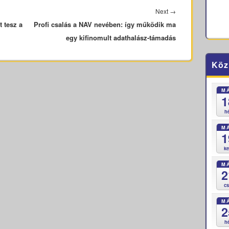
Next
Next
→
 tesz a
Profi csalás a NAV nevében: így működik ma
post:
egy kifinomult adathalász-támadás
Köz
M
1
h
M
1
k
M
2
c
M
2
h