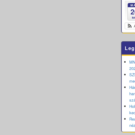
M
2
k
Leg
MNB
202
SZE
me
Hár
har
sz
Hol
ked
Rea
né