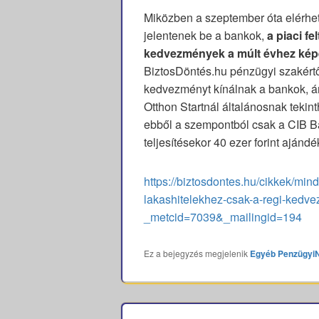
Miközben a szeptember óta elérhető
jelentenek be a bankok,
a piaci fe
kedvezmények a múlt évhez kép
BiztosDöntés.hu pénzügyi szakértője
kedvezményt kínálnak a bankok, ám
Otthon Startnál általánosnak tekin
ebből a szempontból csak a CIB Bank
teljesítésekor 40 ezer forint ajándé
https://biztosdontes.hu/cikkek/min
lakashitelekhez-csak-a-regi-kedv
_metcid=7039&_mailingid=194
Ez a bejegyzés megjelenik
Egyéb
Penzügyi
Bejegyzés