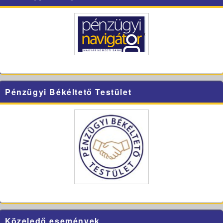
Pénzügyi Békéltető Testület
Közeledő események