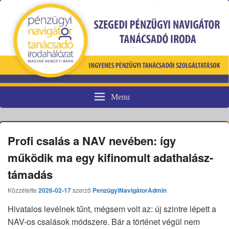
Menu
Pénzügyi fogyasztóvédelem
Profi csalás a NAV nevében: így
működik ma egy kifinomult adathalász-
támadás
Közzétette
2026-02-17
szerző
PenzügyiNavigátorAdmin
Hivatalos levélnek tűnt, mégsem volt az: új szintre lépett a
NAV-os csalások módszere. Bár a történet végül nem