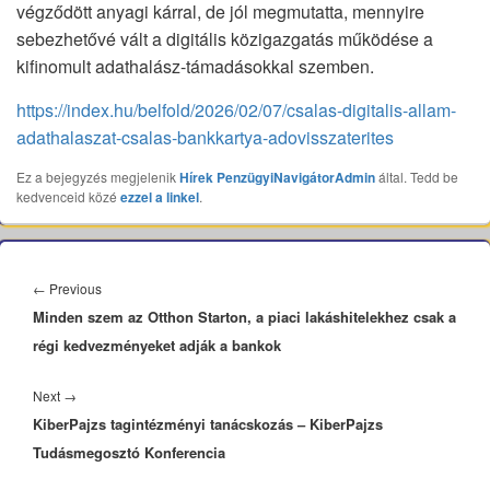
végződött anyagi kárral, de jól megmutatta, mennyire
sebezhetővé vált a digitális közigazgatás működése a
kifinomult adathalász-támadásokkal szemben.
https://index.hu/belfold/2026/02/07/csalas-digitalis-allam-
adathalaszat-csalas-bankkartya-adovisszaterites
Ez a bejegyzés megjelenik
Hírek
PenzügyiNavigátorAdmin
által. Tedd be
kedvenceid közé
ezzel a linkel
.
Bejegyzés
navigáció
Previous
←
Previous
Minden szem az Otthon Starton, a piaci lakáshitelekhez csak a
post:
régi kedvezményeket adják a bankok
Next
Next
→
KiberPajzs tagintézményi tanácskozás – KiberPajzs
post:
Tudásmegosztó Konferencia