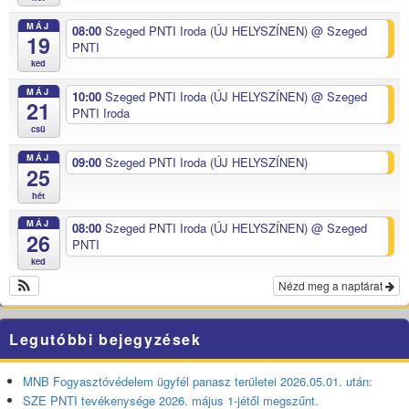
MÁJ
08:00
Szeged PNTI Iroda (ÚJ HELYSZÍNEN)
@ Szeged
19
PNTI
ked
MÁJ
10:00
Szeged PNTI Iroda (ÚJ HELYSZÍNEN)
@ Szeged
21
PNTI Iroda
csü
MÁJ
09:00
Szeged PNTI Iroda (ÚJ HELYSZÍNEN)
25
hét
MÁJ
08:00
Szeged PNTI Iroda (ÚJ HELYSZÍNEN)
@ Szeged
26
PNTI
ked
Nézd meg a naptárat
Legutóbbi bejegyzések
MNB Fogyasztóvédelem ügyfél panasz területei 2026.05.01. után:
SZE PNTI tevékenysége 2026. május 1-jétől megszűnt.