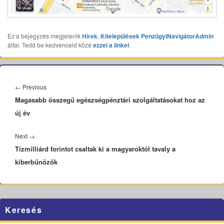
Ez a bejegyzés megjelenik
Hírek
,
Kitelepülések
PenzügyiNavigátorAdmin
által. Tedd be kedvenceid közé
ezzel a linkel
.
Bejegyzés
navigáció
Previous
←
Previous
Magasabb összegű egészségpénztári szolgáltatásokat hoz az
post:
új év
Next
Next
→
Tízmilliárd forintot csaltak ki a magyaroktól tavaly a
post:
kiberbűnözők
Primary
Keresés
Sidebar
Widget