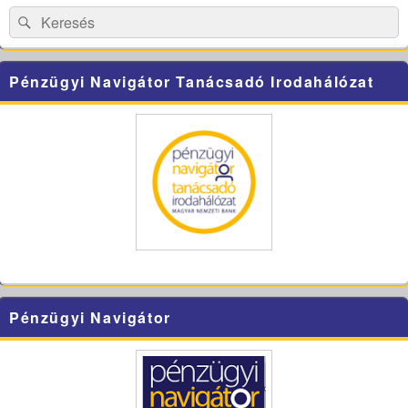
Area
Search
Search
for:
Pénzügyi Navigátor Tanácsadó Irodahálózat
Pénzügyi Navigátor