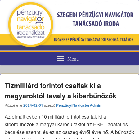
Menu
Pénzügyi fogyasztóvédelem
Tízmilliárd forintot csaltak ki a
magyaroktól tavaly a kiberbűnözők
Közzétette
2024-02-01
szerző
PenzügyiNavigátorAdmin
Az elmúlt évben 10 milliárd forintot csaltak ki a
kiberbűnözők a magyar károsultaktól az ESET adatai és
becslése szerint, és ez az összeg évről évre nő. A bűnözők