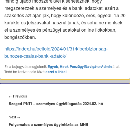
mindig újabb módszerekkel kísérleteznek, hogy
megszerezzék a személyes és a banki adatokat, ezért a
szakértők azt ajánlják, hogy különböző, erős, egyedi, 15-20
karakteres jelszavakat használjanak, és soha ne mentsék
el a személyes és pénzügyi adatokat online fiókokban,
böngészőkben.
https://index.hu/belfold/2024/01/31/kiberbiztonsag-
bunozes-csalas-banki-adatok/
Ez a bejegyzés megjelenik
Egyéb
,
Hírek
PenzügyiNavigátorAdmin
által.
Tedd be kedvenceid közé
ezzel a linkel
.
Bejegyzés
navigáció
Previous
←
Previous
Szeged PNTI – személyes ügyfélfogadás 2024.02. hó
post:
Next
Next
→
Folyamatos a személyes ügyintézés az MNB
post: