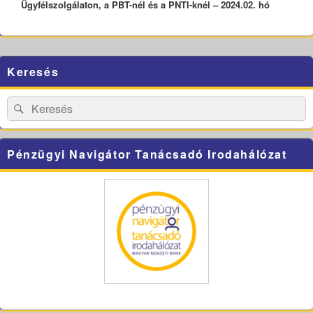
Ügyfélszolgálaton, a PBT-nél és a PNTI-knél – 2024.02. hó
Primary
Keresés
Sidebar
Widget
Area
Search
Search
for:
Pénzügyi Navigátor Tanácsadó Irodahálózat